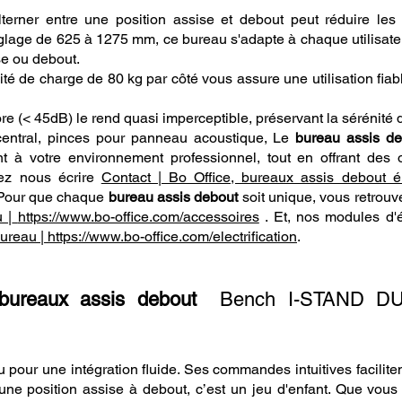
alterner entre une position assise et debout peut réduire l
glage de 625 à 1275 mm, ce bureau s'adapte à chaque utilisateur
se ou debout.
té de charge de 80 kg par côté vous assure une utilisation fia
re (< 45dB) le rend quasi imperceptible, préservant la sérénité 
 central, pinces pour panneau acoustique, Le
bureau assis de
nt à votre environnement professionnel, tout en offrant des 
ez nous écrire
Contact | Bo Office, bureaux assis debout él
 Pour que chaque
bureau assis debout
soit unique, vous retrouv
 |
https://www.bo-office.com/accessoires
. Et, nos modules d'él
bureau |
https://www.bo-office.com/electrification
.
bureaux assis debout
Bench I-STAND DUO
ur une intégration fluide. Ses commandes intuitives facilitent
ne position assise à debout, c’est un jeu d'enfant. Que vous