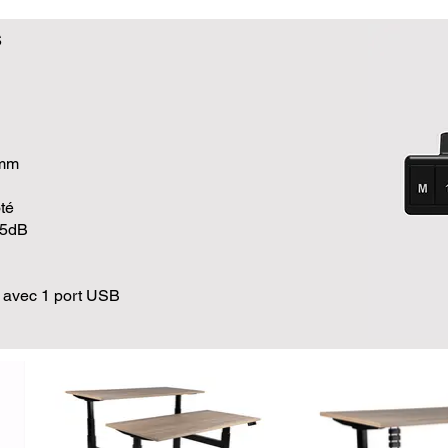
s
 mm
té
45dB
avec 1 port USB