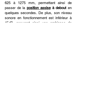
625 à 1275 mm, permettant ainsi de
passer de la
position assise
à debout
en
quelques secondes. De plus, son niveau
sonore en fonctionnement est inférieur à
45dB, assurant ainsi une ambiance de
travail sereine. Quant à sa capacité de
charge max, elle est impressionnante : 150
kg ! Et que dire de sa console de
commande à 4 mémoires et de son
capteur anti-collision intégré ? Ce sont
autant d'atouts qui font du T-STAND-120 un
incontournable.
Pour quoi choisir le
bureau
assis debout électrique
T-
STAND-120 ?
Parce qu'il redéfinit ce qu'est un
espace de
travail ergonomique
. En plus des
plateaux