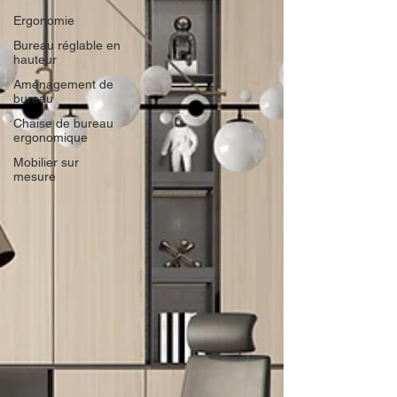
Ergonomie
Bureau réglable en
hauteur
Aménagement de
bureau
Chaise de bureau
ergonomique
Mobilier sur
mesure